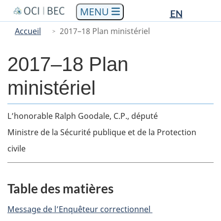
Languag
Languag
Aller
Skip
Passer
EN
au
to
à
selectio
selectio
You
Menu
Accueil
2017–18 Plan ministériel
contenu
"About
la
are
Main
principal
government"
version
here
HTML
2017–18 Plan
simplifiée
ministériel
Body
L’honorable Ralph Goodale, C.P., député
Ministre de la Sécurité publique et de la Protection
civile
Table des matières
Message de l’Enquêteur correctionnel