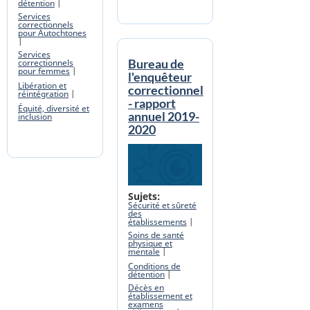
détention
Services
correctionnels
pour Autochtones
Services
Bureau de
correctionnels
pour femmes
l'enquêteur
Libération et
correctionnel
réintégration
- rapport
Équité, diversité et
annuel 2019-
inclusion
2020
Banner Image
Sujets
Sécurité et sûreté
des
établissements
Soins de santé
physique et
mentale
Conditions de
détention
Décès en
établissement et
examens