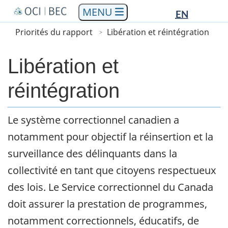
Languag
Languag
Aller
Skip
Passer
EN
au
to
à
selectio
selectio
You
Menu
Priorités du rapport
Libération et réintégration
contenu
"About
la
are
Main
principal
government"
version
here
HTML
Libération et
simplifiée
réintégration
Description
Le système correctionnel canadien a
notamment pour objectif la réinsertion et la
surveillance des délinquants dans la
collectivité en tant que citoyens respectueux
des lois. Le Service correctionnel du Canada
doit assurer la prestation de programmes,
notamment correctionnels, éducatifs, de