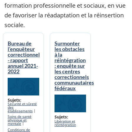
formation professionnelle et sociaux, en vue
de favoriser la réadaptation et la réinsertion
sociale.
Bureau de
Surmonter
l’enquêteur
les obstacles
correctionnel
à la
- rapport
réintégration
annuel 2021-
: enquête sur
2022
les centres
correctionnels
Banner Image
communautaires
fédéraux
Banner Image
Sujets
Sécurité et sûreté
des
établissements
Soins de santé
Sujets
physique et
Libération et
mentale
réintégration
Conditions de