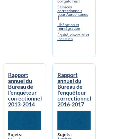
obligatoires
Services
correctionnels
pour Autochtones
Libération et
réintégration
Équité, diversité et
inclusion
Rapport
Rapport
annuel du
annuel du
Bureau de
Bureau de
l'enquêteur
l'enquêteur
correctionnel
correctionnel
2013-2014
2016-2017
Banner Image
Banner Image
Sujets
Sujets
Services