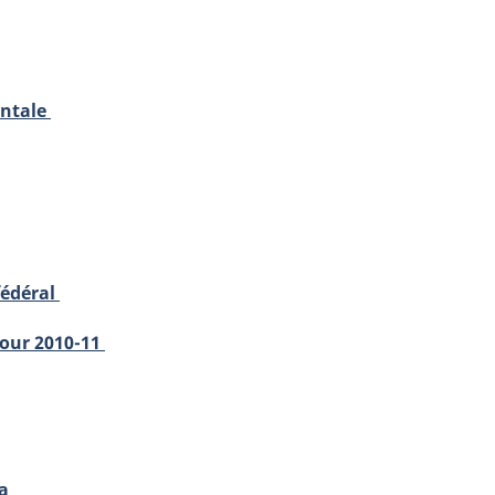
entale
fédéral
pour 2010-11
da