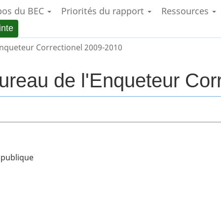
pos du BEC
Priorités du rapport
Ressources
Aller
Skip
Passer
au
to
à
inte
contenu
"About
la
principal
government"
version
nqueteur Correctionel 2009-2010
HTML
simplifiée
ureau de l'Enqueteur Cor
é publique