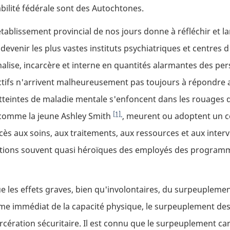
ilité fédérale sont des Autochtones.
ablissement provincial de nos jours donne à réfléchir et lan
 devenir les plus vastes instituts psychiatriques et centres
alise, incarcère et interne en quantités alarmantes des pe
lectifs n'arrivent malheureusement pas toujours à répondre
teintes de maladie mentale s'enfoncent dans les rouages d
[1]
, comme la jeune Ashley Smith
, meurent ou adoptent un c
cès aux soins, aux traitements, aux ressources et aux inter
ntions souvent quasi héroïques des employés des programme
les effets graves, bien qu'involontaires, du surpeuplement
lème immédiat de la capacité physique, le surpeuplement de
cération sécuritaire. Il est connu que le surpeuplement carc