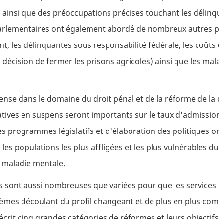
e ainsi que des préoccupations précises touchant les délin
 parlementaires ont également abordé de nombreux autres p
nt, les délinquantes sous responsabilité fédérale, les coûts
 décision de fermer les prisons agricoles) ainsi que les mal
intense dans le domaine du droit pénal et de la réforme de la
iatives en suspens seront importants sur le taux d'admission,
programmes législatifs et d'élaboration des politiques ont u
les populations les plus affligées et les plus vulnérables 
e maladie mentale.
ns sont aussi nombreuses que variées pour que les service
èmes découlant du profil changeant et de plus en plus comp
rit cinq grandes catégories de réformes et leurs objectifs