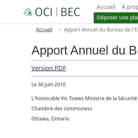
Accueil
À pro
Menu
Déposer une pla
You
Main
Accueil
Apport Annuel du Bureau de l'E
are
here
Apport Annuel du B
PDF Copy
Version PDF
Body
Le 30 juin 2010
L'honorable Vic Toews Ministre de la Sécurit
Chambre des communess
Ottawa, Ontario