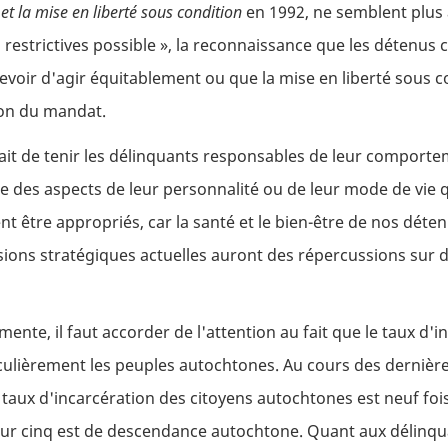
 et la mise en liberté sous condition
en 1992, ne semblent plus 
restrictives possible », la reconnaissance que les détenus c
 devoir d'agir équitablement ou que la mise en liberté sous 
tion du mandat.
e fait de tenir les délinquants responsables de leur comport
des aspects de leur personnalité ou de leur mode de vie qu
t être appropriés, car la santé et le bien-être de nos déte
sions stratégiques actuelles auront des répercussions sur d
te, il faut accorder de l'attention au fait que le taux d'i
iculièrement les peuples autochtones. Au cours des dernièr
aux d'incarcération des citoyens autochtones est neuf foi
 sur cinq est de descendance autochtone. Quant aux délinqu