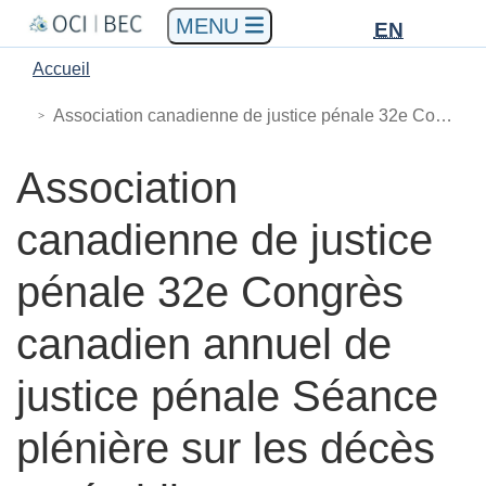
Langua
Langua
EN
Aller
Skip
Passer
selectio
selectio
au
to
à
You
Menu
Accueil
contenu
"About
la
are
Main
principal
government"
version
Association canadienne de justice pénale 32e Congrès canadien annuel de justice pénale Séance plénière sur les décès en établissement
here
HTML
simplifiée
Association
canadienne de justice
pénale 32e Congrès
canadien annuel de
justice pénale Séance
plénière sur les décès