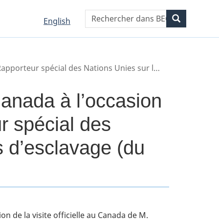
WxT
Rechercher
Recherche
Language
Language
English
Search
selection
selection
form
es contemporaines d’esclavage (du 23 août au 6 septembre 2023)
Canada à l’occasion
ur spécial des
s d’esclavage (du
on de la visite officielle au Canada de M.