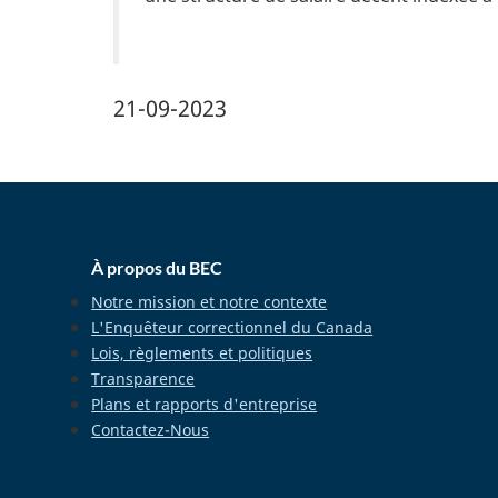
Banner Image
21-09-2023
home_footer
À propos du BEC
Notre mission et notre contexte
L'Enquêteur correctionnel du Canada
Lois, règlements et politiques
Transparence
Plans et rapports d'entreprise
Contactez-Nous