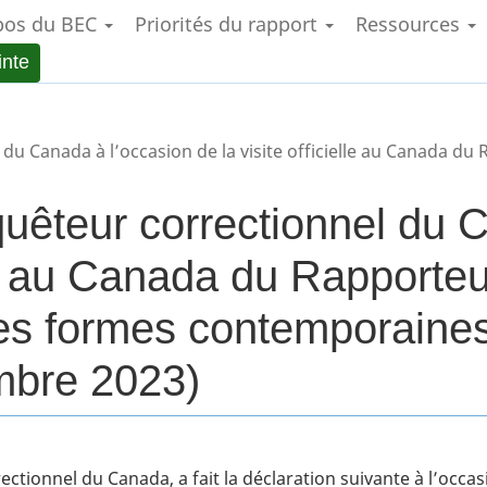
pos du BEC
Priorités du rapport
Ressources
Aller
Skip
Passer
au
to
à
inte
contenu
"About
la
principal
government"
version
HTML
n de la visite officielle au Canada du Rapporteur spécial des Nations Unies sur les form
simplifiée
quêteur correctionnel du 
elle au Canada du Rapporte
les formes contemporaine
mbre 2023)
ctionnel du Canada, a fait la déclaration suivante à l’occasi