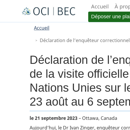
Accueil
À pro
Menu
Déposer une pla
You
Main
Accueil
are
Déclaration de l’enquêteur correctionnel du Canada à l’occasio
here
Déclaration de l’en
de la visite offici
Nations Unies sur 
23 août au 6 septe
Body
le 21 septembre 2023
– Ottawa, Canada
Aujourd’hui, le Dr Ivan Zinger, enquêteur corre