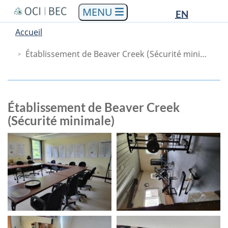
Languag
Languag
Aller
Skip
Passer
EN
au
to
à
selectio
selectio
You
Menu
Accueil
contenu
"About
la
are
Main
principal
government"
version
Établissement de Beaver Creek (Sécurité minimale)
here
HTML
simplifiée
Établissement de Beaver Creek
(Sécurité minimale)
Images