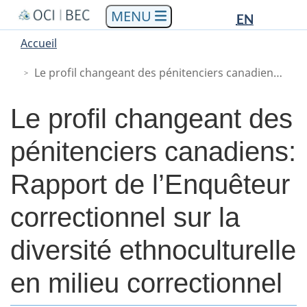
Languag
Languag
Aller
Skip
Passer
EN
au
to
à
selectio
selectio
You
Menu
Accueil
contenu
"About
la
are
Main
principal
government"
version
Le profil changeant des pénitenciers canadiens: Rapport de l’Enquêteur correctionnel sur la diversité ethnoculturelle en milieu correctionnel
here
HTML
simplifiée
Le profil changeant des
pénitenciers canadiens:
Rapport de l’Enquêteur
correctionnel sur la
diversité ethnoculturelle
en milieu correctionnel