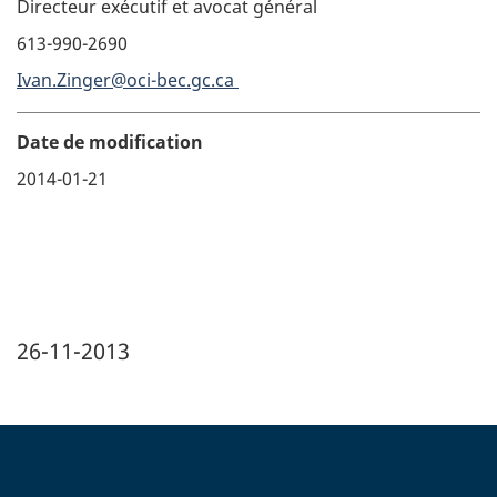
Directeur exécutif et avocat général
613-990-2690
Ivan.Zinger@oci-bec.gc.ca
Date de modification
2014-01-21
Banner Image
26-11-2013
home_footer