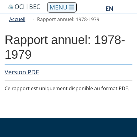
Languag
Languag
Aller
Skip
Passer
EN
au
to
à
selectio
selectio
You
Menu
Accueil
Rapport annuel: 1978-1979
contenu
"About
la
are
Main
principal
government"
version
here
HTML
Rapport annuel: 1978-
simplifiée
1979
PDF Copy
Version PDF
Body
Ce rapport est uniquement disponible au format PDF.
home_footer