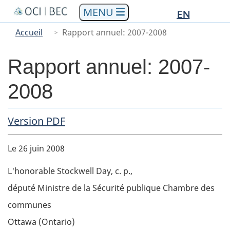
Languag
Languag
Aller
Skip
Passer
EN
au
to
à
selectio
selectio
You
Menu
Accueil
Rapport annuel: 2007-2008
contenu
"About
la
are
Main
principal
government"
version
here
HTML
Rapport annuel: 2007-
simplifiée
2008
PDF Copy
Version PDF
Body
Le 26 juin 2008
L'honorable Stockwell Day, c. p.,
député Ministre de la Sécurité publique Chambre des
communes
Ottawa (Ontario)