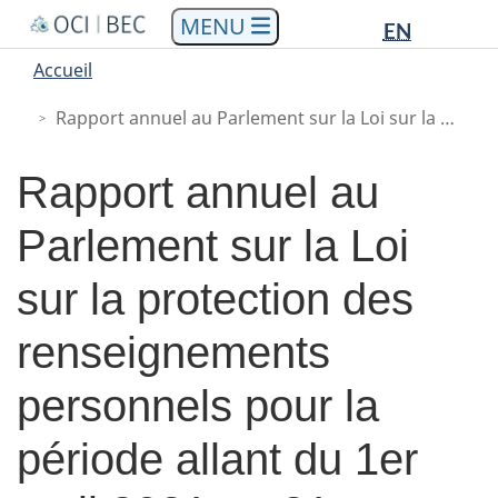
Languag
Languag
Aller
Skip
Passer
EN
au
to
à
selectio
selectio
You
Menu
Accueil
contenu
"About
la
are
Main
principal
government"
version
Rapport annuel au Parlement sur la Loi sur la protection des renseignements personnels pour la période allant du 1er avril 2021 au 31 mars 2022
here
HTML
simplifiée
Rapport annuel au
Parlement sur la Loi
sur la protection des
renseignements
personnels pour la
période allant du 1er