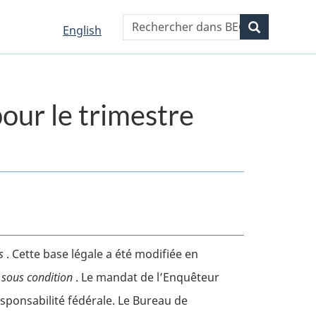
WxT
Rechercher
Recherche
Language
Language
English
Search
selection
selection
form
pour le trimestre
es
. Cette base légale a été modifiée en
é sous condition
. Le mandat de l’Enquêteur
esponsabilité fédérale. Le Bureau de