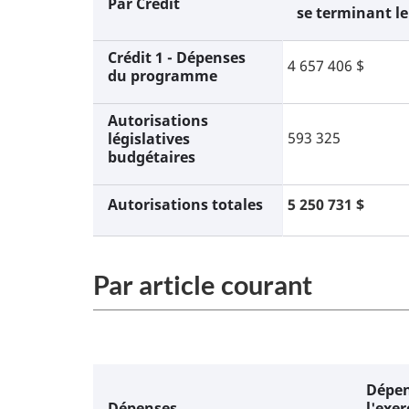
Par Credit
se terminant le
Crédit 1 - Dépenses
4 657 406 $
du programme
Autorisations
593 325
législatives
budgétaires
Autorisations totales
5 250 731 $
Par article courant
Dépen
Dépenses
l'exe