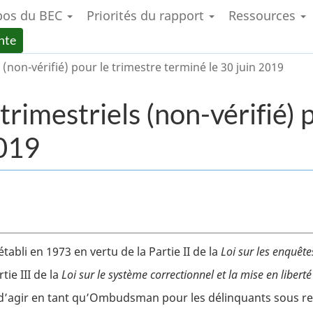
pos du BEC
Priorités du rapport
Ressources
Aller
Skip
Passer
au
to
à
nte
contenu
"About
la
principal
government"
version
(non-vérifié) pour le trimestre terminé le 30 juin 2019
HTML
simplifiée
trimestriels (non-vérifié) 
2019
abli en 1973 en vertu de la Partie II de la
Loi sur les enquêt
ie III de la
Loi sur le système correctionnel et la mise en libert
est d’agir en tant qu’Ombudsman pour les délinquants sous r