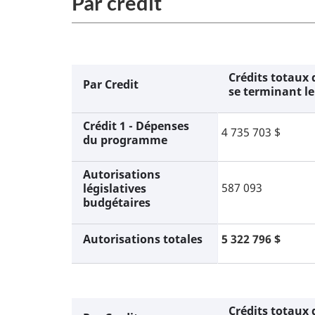
Par crédit
Crédits totaux 
Par Credit
se terminant le
Crédit 1 - Dépenses
4 735 703 $
du programme
Autorisations
587 093
législatives
budgétaires
Autorisations totales
5 322 796 $
Crédits totaux 