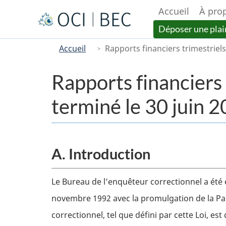
Accueil
À pro
Menu
Déposer une plai
You
Main
Accueil
Rapports financiers trimestriels 
are
here
Rapports financiers 
terminé le 30 juin 
A. Introduction
Body
Le Bureau de l’enquêteur correctionnel a été ét
novembre 1992 avec la promulgation de la Part
correctionnel, tel que défini par cette Loi, 