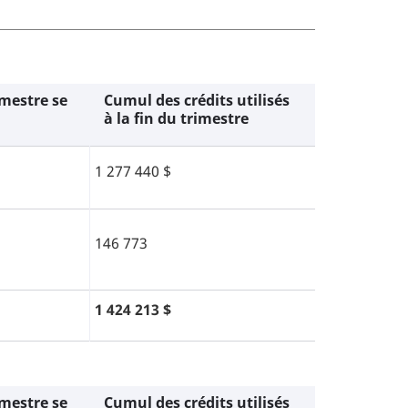
imestre se
Cumul des crédits utilisés
à la fin du trimestre
1 277 440
$
146 773
1 424 213
$
imestre se
Cumul des crédits utilisés