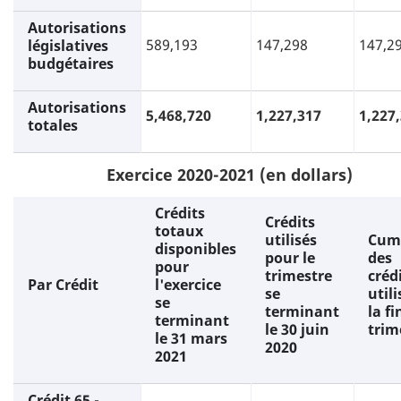
Autorisations
589,193
147,298
147,2
législatives
budgétaires
Autorisations
5,468,720
1,227,317
1,227
totales
Exercice 2020-2021 (en dollars)
Crédits
Crédits
totaux
utilisés
Cum
disponibles
pour le
des
pour
trimestre
créd
Par Crédit
l'exercice
se
utili
se
terminant
la fi
terminant
le 30 juin
trim
le 31 mars
2020
2021
Crédit 65 -