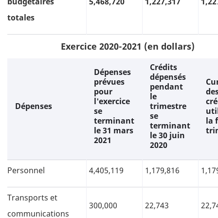
budgétaires
5,468,720
1,227,317
1,22
totales
Exercice 2020-2021 (en dollars)
Crédits
Dépenses
dépensés
prévues
Cu
pendant
pour
de
le
l'exercice
cré
Dépenses
trimestre
se
uti
se
terminant
la 
terminant
le 31 mars
tri
le 30 juin
2021
2020
Personnel
4,405,119
1,179,816
1,17
Transports et
300,000
22,743
22,7
communications