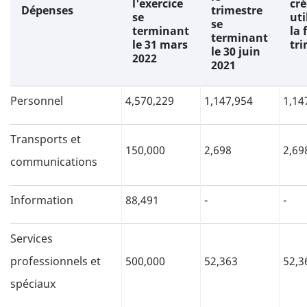
l'exercice
cré
Dépenses
trimestre
se
uti
se
terminant
la 
terminant
le 31 mars
tri
le 30 juin
2022
2021
Personnel
4,570,229
1,147,954
1,14
Transports et
150,000
2,698
2,69
communications
Information
88,491
-
-
Services
professionnels et
500,000
52,363
52,3
spéciaux