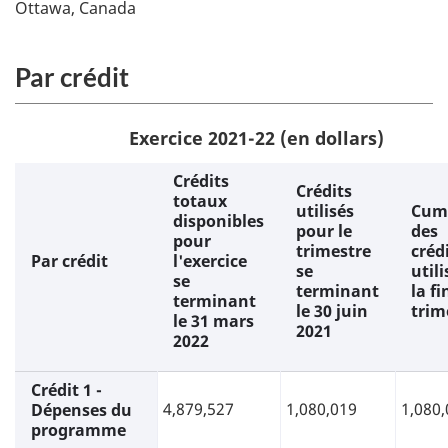
Ottawa, Canada
Par crédit
Exercice 2021-22 (en dollars)
Crédits
Crédits
totaux
utilisés
Cum
disponibles
pour le
des
pour
trimestre
créd
Par crédit
l'exercice
se
utili
se
terminant
la fi
terminant
le 30 juin
trim
le 31 mars
2021
2022
Crédit 1 -
4,879,527
1,080,019
1,080
Dépenses du
programme