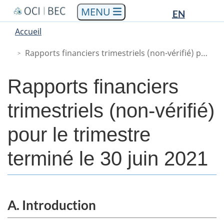
Languag
Languag
Aller
Skip
Passer
EN
au
to
à
selectio
selectio
You
Menu
Accueil
contenu
"About
la
are
Main
principal
government"
version
Rapports financiers trimestriels (non-vérifié) pour le trimestre terminé le 30 juin 2021
here
HTML
simplifiée
Rapports financiers
trimestriels (non-vérifié)
pour le trimestre
terminé le 30 juin 2021
A. Introduction
Body