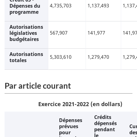
4,735,703
1,137,493
1,137
Dépenses du
programme
Autorisations
567,907
141,977
141,9
législatives
budgétaires
Autorisations
5,303,610
1,279,470
1,279
totales
Par article courant
Exercice 2021-2022 (en dollars)
Crédits
Dépenses
dépensés
prévues
Cu
pendant
pour
de
le