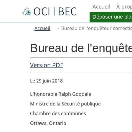
Accueil
À pro
Menu
Déposer une pla
You
Main
Accueil
Bureau de l'enquêteur correcti
are
here
Bureau de l'enquête
PDF Copy
Version PDF
Body
Le 29 juin 2018
L'honorable Ralph Goodale
Ministre de la Sécurité publique
Chambre des communes
Ottawa, Ontario