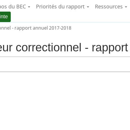
pos du BEC
Priorités du rapport
Ressources
Aller
Skip
Passer
au
to
à
inte
contenu
"About
la
principal
government"
version
onnel - rapport annuel 2017-2018
HTML
simplifiée
ur correctionnel - rappor