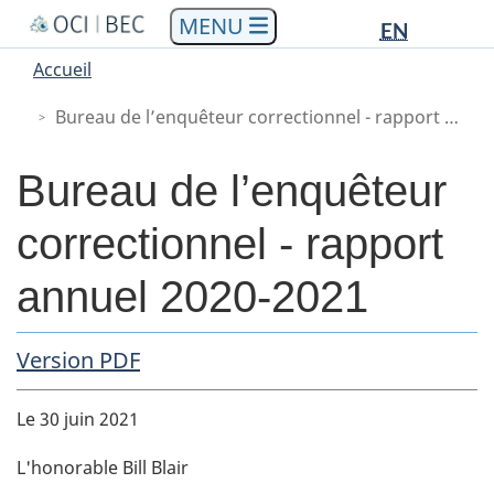
Languag
Languag
Aller
Skip
Passer
EN
au
to
à
selectio
selectio
You
Menu
Accueil
contenu
"About
la
are
Main
principal
government"
version
Bureau de l’enquêteur correctionnel - rapport annuel 2020-2021
here
HTML
simplifiée
Bureau de l’enquêteur
correctionnel - rapport
annuel 2020-2021
PDF Copy
Version PDF
Body
Le 30 juin 2021
L'honorable Bill Blair